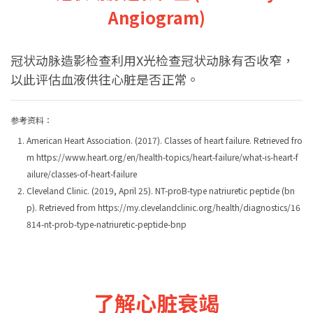
Angiogram)
冠状动脉造影检查利用X光检查冠状动脉有否收窄，
以此评估血液供往心脏是否正常。
参考资料：
American Heart Association. (2017). Classes of heart failure. Retrieved fro
m https://www.heart.org/en/health-topics/heart-failure/what-is-heart-f
ailure/classes-of-heart-failure
Cleveland Clinic. (2019, April 25). NT-proB-type natriuretic peptide (bn
p). Retrieved from https://my.clevelandclinic.org/health/diagnostics/16
814-nt-prob-type-natriuretic-peptide-bnp
了解心脏衰竭