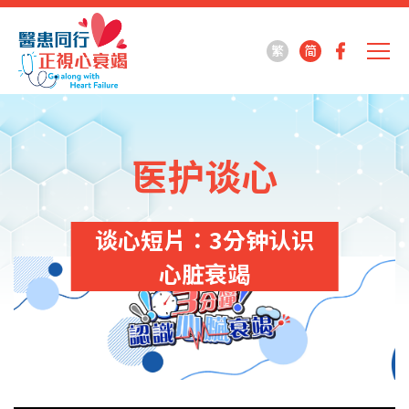
繁
简
医护谈心
谈心短片：3分钟认识
心脏衰竭