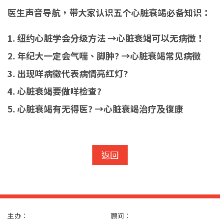
医生声音导航，带大家认识五个心脏衰竭必备知识：
1. 纽约心脏学会分级方法
→
心脏衰竭可以无病徵！
2. 年纪大一定会气喘、脚肿?
→
心脏衰竭常见病徵
3. 出现咩病徵代表病情亮红灯?
4. 心脏衰竭要做咩检查?
5. 心脏衰竭有无得医?
→
心脏衰竭治疗及復康
返回
主办：
顾问：