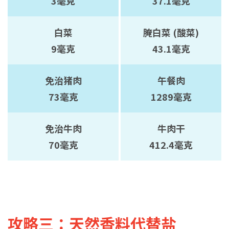
3毫克
37.1毫克
白菜
腌白菜 (酸菜)
9毫克
43.1毫克
免治猪肉
午餐肉
73毫克
1289毫克
免治牛肉
牛肉干
70毫克
412.4毫克
攻略三：天然香料代替盐