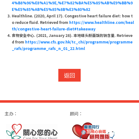
4%B8%96%E8%A1%9E,%E7%82%BA%E5%85%AB%E9%BB%9
E%E5%85%AB%E5%85%8B%E3%80%82
Healthline. (2020, April 17). Congestive heart failure diet: how t
o reduce fluid. Retrieved from
https://www.healthline.com/heal
th/congestive-heart-failure-diet#takeaway
食物安全中心. (2021, January 28). 本地碟头粉面饭的钠含量. Retrieve
d from
https://www.cfs.gov.hk/tc_chi/programme/programme
_rafs/programme_rafs_n_01_22.html
返回
主办：
顾问：