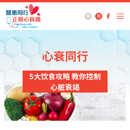
繁
简
心衰同行
5大饮食攻略 教你控制
心脏衰竭