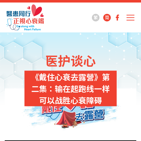
繁
简
医护谈心
《戴住心衰去露營》第
二集：输在起跑线一样
可以战胜心衰障碍