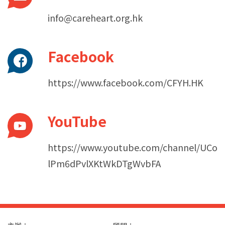
info@careheart.org.hk
Facebook
https://www.facebook.com/CFYH.HK
YouTube
https://www.youtube.com/channel/UCo
lPm6dPvlXKtWkDTgWvbFA