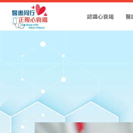
認識心衰竭
醫