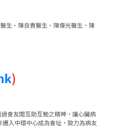
慶醫生、陳良貴醫生、陳偉光醫生、陳
hk
)
透過會友間互助互勉之精神，讓心臟病
1年遷入中環中心成為會址，致力為病友