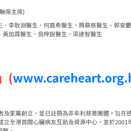
(聯席主席)
生、李耿淵醫生、何嘉希醫生、周慕慈醫生、郭安
、黃加霖醫生、翁梓銳醫生、梁達智醫生
」(
www.careheart.org.
患者及家屬創立，並已註冊為非牟利慈善團體。旨在
會成立全港首間心臟病友互助及資源中心，並於200
服務。