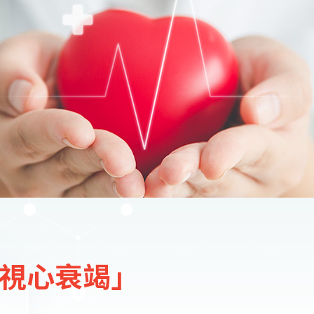
正視心衰竭」