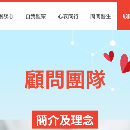
護談心
自我監察
心衰同行
問問醫生
顧
顧問團隊
簡介及理念