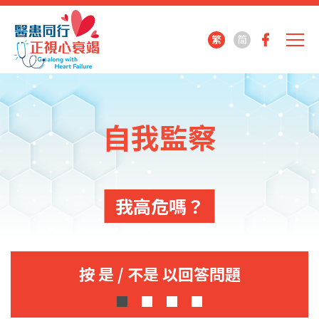
繁
简
自我監察
我高危嗎？
按 是 / 不是 以回答問題